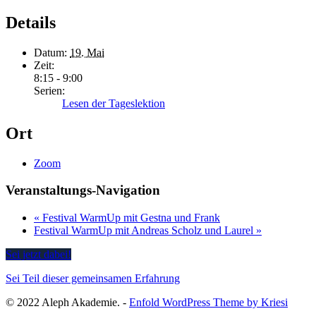
Details
Datum:
19. Mai
Zeit:
8:15 - 9:00
Serien:
Lesen der Tageslektion
Ort
Zoom
Veranstaltungs-Navigation
«
Festival WarmUp mit Gestna und Frank
Festival WarmUp mit Andreas Scholz und Laurel
»
Sei jetzt dabei!
Sei Teil dieser gemeinsamen Erfahrung
© 2022 Aleph Akademie. -
Enfold WordPress Theme by Kriesi