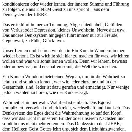
konditionieren oder wieder lernen, der inneren Stimme und Führung
zu folgen, die aus EINEM Geist zu uns spricht – aus dem
Denksystem der LIEBE.
Das erste führt immer zu Trennung, Abgeschiedenheit, Gefühlen
von Verlust oder Depression, kleines Unwohlsein, Nervosität usw.
Das andere Denksystem hingegen führt immer nur zur Freude,
Gegenwart, zu Fülle, Glück uvm.
Unser Lernen und Lehren werden in Ein Kurs in Wundern immer
wieder betont. Es ist wichtig sich klar zu machen für was, wir lehren
wollen und was wir somit lernen wollen. Denn wir lehren, bewusst
oder unbewusst, und erschaffen somit, die Welt die wir sehen.
Ein Kurs in Wundern bietet einen Weg an, um für die Wahrheit zu
lehren und somit zu lernen, wer wir, jeder einzelne und in der
Gesamtheit, sind. Jeder ist dazu gerufen und ermächtigt. Nur wenige
jedoch wählen zu hören, wie der Kurs es sagt.
Wahrheit ist immer wahr. Wahrheit ist einfach. Das Ego ist
kompliziert, verzwickt und trickreich, wechselhaft und launisch. Das
Denksystem des Egos dreht die Wahrnehmung so auf den Kopf,
dass wir das Licht in unserem Bruder oder unserem Nächsten und
somit in uns nicht mehr erkennen. Das Denksystem der LIEBE,
dem Heiligen Geist Gottes lehrt uns, sich dem Licht hinzuwenden.