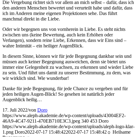
Die Vergebung richtet sich vor allem an mich selbst – dafür, dass ich
den anderen Menschen bewertet und verurteilt habe und dafür, dass
ich im Anderen meine eigenen Projektionen sehe. Das führt
manchmal direkt in die Liebe.
Oder wir begegnen uns von vornherein in Liebe. Es steht nichts
zwischen uns (keine Bewertung, auch kein Erhöhen oder
Verlangen), sondern reine Liebe, Erkennen, dass wir Eins sind –
wahre Intimität – ein heiliger AugenBlick.
In diesem Sinne, können wir für jede Begegnung dankbar sein und
müssen auch keiner Begegnung ausweichen, denn sie bietet uns
immer eine Gelegenheit zu wachsen, zu erkennen und wieder Liebe
zu sein. Und führt uns damit zu unserer Bestimmung, zu dem, was
wir wirklich sind. Wie wunderbar!
Danke für jede Begegnung, für jede Chance zu vergeben und für
jeden heiligen Augen-Blick! So gesehen ist natürlich jeder
Augenblick heilig…
17. Juli 2022
/
von
Doro
https://www.aleph-akademie.de/wp-content/uploads/43004EF2-
46A9-4C47-9211-470EB710E3C3.jpeg
340
453
Doro
https://www.aleph-akademie.de/wp-content/uploads/aleph-logo-klar-
1.png
Doro
2022-07-17 15:48:42
2022-07-17 15:48:42
☼ Heilsame