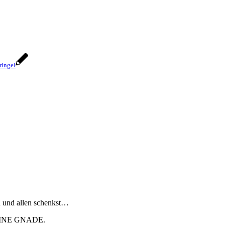
ringel
 und allen schenkst…
EINE GNADE.