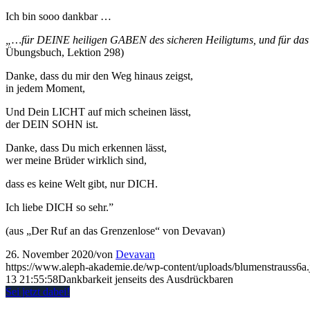
Ich bin sooo dankbar …
„…für DEINE heiligen GABEN des sicheren Heiligtums, und für d
Übungsbuch, Lektion 298)
Danke, dass du mir den Weg hinaus zeigst,
in jedem Moment,
Und Dein LICHT auf mich scheinen lässt,
der DEIN SOHN ist.
Danke, dass Du mich erkennen lässt,
wer meine Brüder wirklich sind,
dass es keine Welt gibt, nur DICH.
Ich liebe DICH so sehr.”
(aus „Der Ruf an das Grenzenlose“ von Devavan)
26. November 2020
/
von
Devavan
https://www.aleph-akademie.de/wp-content/uploads/blumenstrauss6a.
13 21:55:58
Dankbarkeit jenseits des Ausdrückbaren
Sei jetzt dabei!