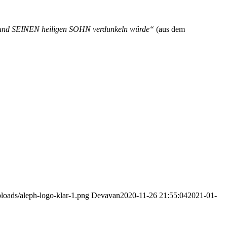
 und SEINEN heiligen SOHN verdunkeln würde“
(aus dem
loads/aleph-logo-klar-1.png
Devavan
2020-11-26 21:55:04
2021-01-