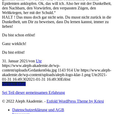
Epidemien anklopfen. Ok, das will ich. Also her mit der Dunkelheit,
den Nachbarn, den Vorwürfen, den verpassten Zügen, den
Weltkriegen, her mit der Schuld.“
HALT ! Das muss doch gar nicht sein. Du musst nicht zurück in die
Dunkelheit, um Dir zu beweisen, dass Du lernen kannst, immer zu
lieben!
Du bist schon erlöst!
Ganz wirklich!
Du bist erlöst!
31. Januar 2021
/
von
Ute
https://www.aleph-akademie.de/wp-
content/uploads/Gedanken04a.jpg
1143
914
Ute
https://www.aleph-
akademie.de/wp-content/uploads/aleph-logo-klar-1.png
Ute
2021-
01-31 16:49:30
2021-01-31 16:49:30
Erlöst
Sei jetzt dabei!
Sei Teil dieser gemeinsamen Erfahrung
© 2022 Aleph Akademie. -
Enfold WordPress Theme by Kriesi
Datenschutzerklärung und AGB