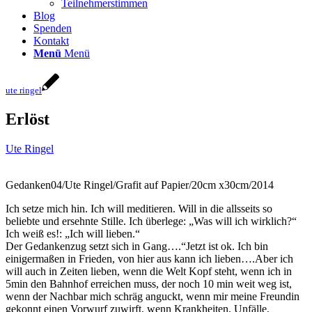
Teilnehmerstimmen
Blog
Spenden
Kontakt
Menü
Menü
ute ringel
Erlöst
Ute Ringel
Gedanken04/Ute Ringel/Grafit auf Papier/20cm x30cm/2014
Ich setze mich hin. Ich will meditieren. Will in die allsseits so
beliebte und ersehnte Stille. Ich überlege: „Was will ich wirklich?“
Ich weiß es!: „Ich will lieben.“
Der Gedankenzug setzt sich in Gang….“Jetzt ist ok. Ich bin
einigermaßen in Frieden, von hier aus kann ich lieben….Aber ich
will auch in Zeiten lieben, wenn die Welt Kopf steht, wenn ich in
5min den Bahnhof erreichen muss, der noch 10 min weit weg ist,
wenn der Nachbar mich schräg anguckt, wenn mir meine Freundin
gekonnt einen Vorwurf zuwirft, wenn Krankheiten, Unfälle,