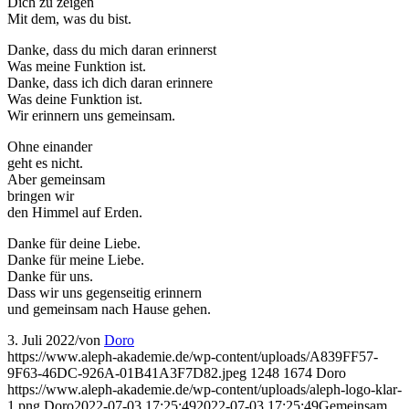
Dich zu zeigen
Mit dem, was du bist.
Danke, dass du mich daran erinnerst
Was meine Funktion ist.
Danke, dass ich dich daran erinnere
Was deine Funktion ist.
Wir erinnern uns gemeinsam.
Ohne einander
geht es nicht.
Aber gemeinsam
bringen wir
den Himmel auf Erden.
Danke für deine Liebe.
Danke für meine Liebe.
Danke für uns.
Dass wir uns gegenseitig erinnern
und gemeinsam nach Hause gehen.
3. Juli 2022
/
von
Doro
https://www.aleph-akademie.de/wp-content/uploads/A839FF57-
9F63-46DC-926A-01B41A3F7D82.jpeg
1248
1674
Doro
https://www.aleph-akademie.de/wp-content/uploads/aleph-logo-klar-
1.png
Doro
2022-07-03 17:25:49
2022-07-03 17:25:49
Gemeinsam