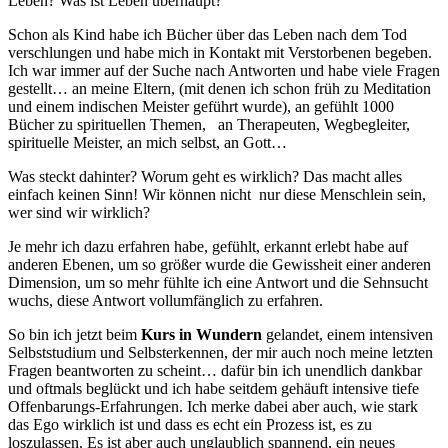
Leben? Was ist Leben überhaupt?
Schon als Kind habe ich Bücher über das Leben nach dem Tod
verschlungen und habe mich in Kontakt mit Verstorbenen begeben.
Ich war immer auf der Suche nach Antworten und habe viele Fragen
gestellt… an meine Eltern, (mit denen ich schon früh zu Meditation
und einem indischen Meister geführt wurde), an gefühlt 1000
Bücher zu spirituellen Themen,
an Therapeuten, Wegbegleiter,
spirituelle Meister, an mich selbst, an Gott…
Was steckt dahinter? Worum geht es wirklich? Das macht alles
einfach keinen Sinn! Wir können nicht
nur diese Menschlein sein,
wer sind wir wirklich?
Je mehr ich dazu erfahren habe, gefühlt, erkannt erlebt habe auf
anderen Ebenen, um so größer wurde die Gewissheit einer anderen
Dimension, um so mehr fühlte ich eine Antwort und die Sehnsucht
wuchs, diese Antwort vollumfänglich zu erfahren.
So bin ich jetzt beim
Kurs in Wundern
gelandet, einem intensiven
Selbststudium und Selbsterkennen, der mir auch noch meine letzten
Fragen beantworten zu scheint… dafür bin ich unendlich dankbar
und oftmals beglückt und ich habe seitdem gehäuft intensive tiefe
Offenbarungs-Erfahrungen. Ich merke dabei aber auch, wie stark
das Ego wirklich ist und dass es echt ein Prozess ist, es zu
loszulassen. Es ist aber auch unglaublich spannend, ein neues