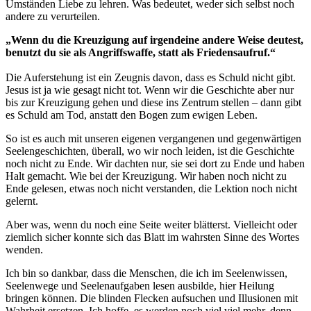
Umständen Liebe zu lehren. Was bedeutet, weder sich selbst noch
andere zu verurteilen.
„Wenn du die Kreuzigung auf irgendeine andere Weise deutest,
benutzt du sie als Angriffswaffe, statt als Friedensaufruf.“
Die Auferstehung ist ein Zeugnis davon, dass es Schuld nicht gibt.
Jesus ist ja wie gesagt nicht tot. Wenn wir die Geschichte aber nur
bis zur Kreuzigung gehen und diese ins Zentrum stellen – dann gibt
es Schuld am Tod, anstatt den Bogen zum ewigen Leben.
So ist es auch mit unseren eigenen vergangenen und gegenwärtigen
Seelengeschichten, überall, wo wir noch leiden, ist die Geschichte
noch nicht zu Ende. Wir dachten nur, sie sei dort zu Ende und haben
Halt gemacht. Wie bei der Kreuzigung. Wir haben noch nicht zu
Ende gelesen, etwas noch nicht verstanden, die Lektion noch nicht
gelernt.
Aber was, wenn du noch eine Seite weiter blätterst. Vielleicht oder
ziemlich sicher konnte sich das Blatt im wahrsten Sinne des Wortes
wenden.
Ich bin so dankbar, dass die Menschen, die ich im Seelenwissen,
Seelenwege und Seelenaufgaben lesen ausbilde, hier Heilung
bringen können. Die blinden Flecken aufsuchen und Illusionen mit
Wahrheit ersetzen. Ich hoffe, es werden noch viel viel mehr, denn