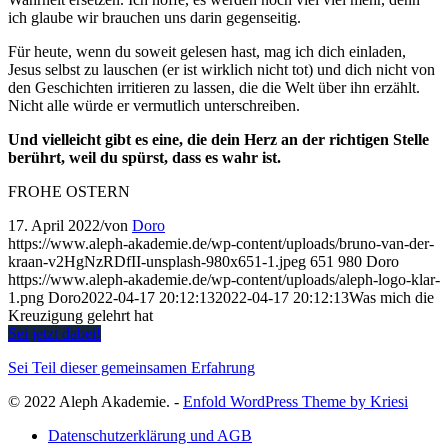
ich glaube wir brauchen uns darin gegenseitig.
Für heute, wenn du soweit gelesen hast, mag ich dich einladen,
Jesus selbst zu lauschen (er ist wirklich nicht tot) und dich nicht von
den Geschichten irritieren zu lassen, die die Welt über ihn erzählt.
Nicht alle würde er vermutlich unterschreiben.
Und vielleicht gibt es eine, die dein Herz an der richtigen Stelle
berührt, weil du spürst, dass es wahr ist.
FROHE OSTERN
17. April 2022
/
von
Doro
https://www.aleph-akademie.de/wp-content/uploads/bruno-van-der-
kraan-v2HgNzRDfII-unsplash-980x651-1.jpeg
651
980
Doro
https://www.aleph-akademie.de/wp-content/uploads/aleph-logo-klar-
1.png
Doro
2022-04-17 20:12:13
2022-04-17 20:12:13
Was mich die
Kreuzigung gelehrt hat
Sei jetzt dabei!
Sei Teil dieser gemeinsamen Erfahrung
© 2022 Aleph Akademie. -
Enfold WordPress Theme by Kriesi
Datenschutzerklärung und AGB