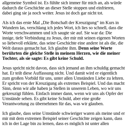
allgemeine Symbol ist. Es fühlte sich immer für mich an, als würde
dadurch die Geschichte an dieser Stelle stoppen und einfrieren,
dabei ging sie ja noch weiter. Jesus ist doch gar nicht tot.
Als ich das erste Mal „Die Botschaft der Kreuzigung“ im Kurs in
Wundern las, verschlang ich jedes Wort, ich lies so schnell, dass die
Worte verschwammen und ich saugte sie auf. Sie war da: Die
innige, tiefe Verbindung zu Jesus, der mir mit seinen eigenen Worten
so liebevoll erklärte, das seine Geschichte eine andere ist als die, die
Welt daraus gemacht hat. Ich glaubte ihm.
Denn seine Worte
berührten die gleiche Stelle in meinem Herzen, wie die meiner
Tochter, als sie sagte: Es gibt keine Schuld.
Jesus spricht nicht davon, dass sich jemand an ihm schuldig gemacht
hat. Er teilt diese Auffassung nicht. Und damit wird er eigentlich
zum großen Vorbild für uns, unter allen Umständen Liebe zu lehren.
Er spricht von der Kreuzigung als extremes Beispiel. Und das macht
Sinn, denn wir alle haben ja Stellen in unserem Leben, wo wir uns
gekreuzigt fühlen. Einfach immer dann, wenn wir uns als Opfer der
Umstände sehen. Es gibt keine Schuld, aber eine große
Verantwortung zu übernehmen für das, was wir glauben.
Ich glaube, dass seine Umstände schwieriger waren als meine und er
mir mit dem extremen Beispiel seiner Geschichte zeigen kann, dass
ich in der Lage bin zu lernen, dass es möglich ist unter allen