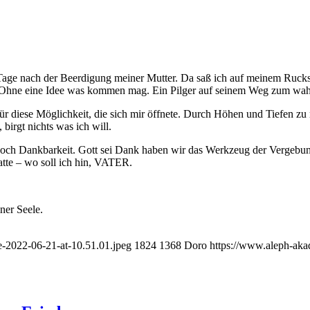
ar Tage nach der Beerdigung meiner Mutter. Da saß ich auf meinem Ruc
 Ohne eine Idee was kommen mag. Ein Pilger auf seinem Weg zum wa
ür diese Möglichkeit, die sich mir öffnete. Durch Höhen und Tiefen zu 
birgt nichts was ich will.
 noch Dankbarkeit. Gott sei Dank haben wir das Werkzeug der Vergebung
atte – wo soll ich hin, VATER.
ner Seele.
-2022-06-21-at-10.51.01.jpeg
1824
1368
Doro
https://www.aleph-aka