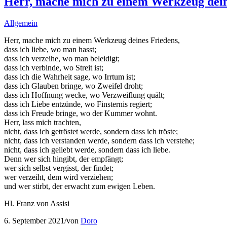
Herr, mache mich zu einem Werkzeug dein
Allgemein
Herr, mache mich zu einem Werkzeug deines Friedens,
dass ich liebe, wo man hasst;
dass ich verzeihe, wo man beleidigt;
dass ich verbinde, wo Streit ist;
dass ich die Wahrheit sage, wo Irrtum ist;
dass ich Glauben bringe, wo Zweifel droht;
dass ich Hoffnung wecke, wo Verzweiflung quält;
dass ich Liebe entzünde, wo Finsternis regiert;
dass ich Freude bringe, wo der Kummer wohnt.
Herr, lass mich trachten,
nicht, dass ich getröstet werde, sondern dass ich tröste;
nicht, dass ich verstanden werde, sondern dass ich verstehe;
nicht, dass ich geliebt werde, sondern dass ich liebe.
Denn wer sich hingibt, der empfängt;
wer sich selbst vergisst, der findet;
wer verzeiht, dem wird verziehen;
und wer stirbt, der erwacht zum ewigen Leben.
Hl. Franz von Assisi
6. September 2021
/
von
Doro