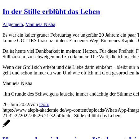
In der Stille erblüht das Leben
Allgemein
,
Manuela Nisha
Es war ein kalter grauer Februartag vor ungefähr 20 Jahren; ein pa
konnte GOTTES Präsenz fühlen. Ein neuer Weg. Ein neues Kapitel.
Da ist heute viel Dankbarkeit in meinem Herzen. Für diese Freiheit. F
Still zu sein, zu schweigen und zu erkennen: Die Welt, die ich machte, 
Wenn der Groll sich erhebt und die Liebe darin einkehrt – bleibt nur
geht und schon immer da war. Und wie oft ich mit Gott gesprochen h
Manuela Nisha
„Im Grunde des Schweigens lausche immer andächtig der Stimme dei
26. Juni 2022
/
von
Doro
https://www.aleph-akademie.de/wp-content/uploads/WhatsApp-Image
21:32:22
2022-06-26 21:32:50
In der Stille erblüht das Leben